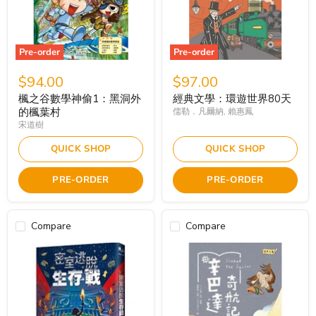
Pre-order
Pre-order
$94.00
$97.00
楓之谷數學神偷1：黑洞外
經典文學：環遊世界80天
的楓葉村
儒勒．凡爾納, 賴惠鳳
宋道樹
QUICK SHOP
QUICK SHOP
PRE-ORDER
PRE-ORDER
Compare
Compare