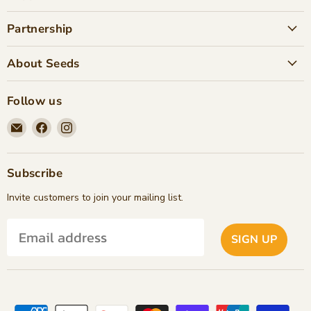
Partnership
About Seeds
Follow us
Email
Find
Find
Seeds
us
us
Children's
on
on
Bookstore
Facebook
Instagram
Subscribe
Invite customers to join your mailing list.
SIGN UP