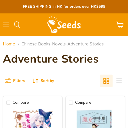
FREE SHIPPING in HK for orders over HK$599
Menu
View
cart
Home
Chinese Books-Novels-Adventure Stories
Adventure Stories
Filters
Sort by
Compare
Compare