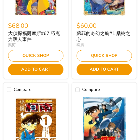
$68.00
$60.00
大偵探福爾摩斯#67 巧克
蘇菲的奇幻之航#1 桑樹之
力殺人事件
心
厲河
燕男
QUICK SHOP
QUICK SHOP
ADD TO CART
ADD TO CART
Compare
Compare