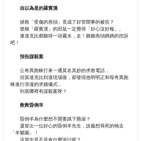
自以為是的羅賓漢
拯救「受傷的燕鴴」竟成了好管閒事的被告？
號稱「羅賓漢」的田鼠一定覺得「好心沒好報」。
連達克比都聽得一頭霧水，走！聽聽燕鴴媽媽的控訴
吧！
預告謀殺案
公奇異跑蛛打來一通莫名其妙的求救電話，
但當達克比到達現場後，卻發現他明明正和母奇異跑
蛛進行浪漫的求婚儀式，
到底哪裡有謀殺案呀？
救救昏倒羊
昏倒羊為什麼想不開要跳下懸崖？
還冒出一位好心的昏倒羊先生，說服想尋死的牠去
「羊樂園」！
這當中是不是有什麼詭計呢？