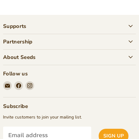
Supports
Partnership
About Seeds
Follow us
Email
Find
Find
Seeds
us
us
Children's
on
on
Bookstore
Facebook
Instagram
Subscribe
Invite customers to join your mailing list.
SIGN UP