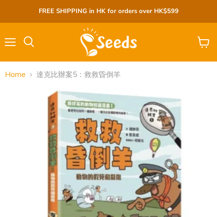
FREE SHIPPING in HK for orders over HK$599
Menu
View
cart
Home
達克比辦案5：救救昏倒羊