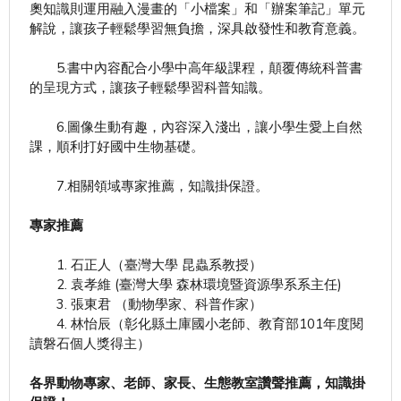
奧知識則運用融入漫畫的「小檔案」和「辦案筆記」單元
解說，讓孩子輕鬆學習無負擔，深具啟發性和教育意義。
5.書中內容配合小學中高年級課程，顛覆傳統科普書
的呈現方式，讓孩子輕鬆學習科普知識。
6.圖像生動有趣，內容深入淺出，讓小學生愛上自然
課，順利打好國中生物基礎。
7.相關領域專家推薦，知識掛保證。
專家推薦
1. 石正人（臺灣大學 昆蟲系教授）
2. 袁孝維 (臺灣大學 森林環境暨資源學系系主任)
3. 張東君 （動物學家、科普作家）
4. 林怡辰（彰化縣土庫國小老師、教育部101年度閱
讀磐石個人獎得主）
各界動物專家、老師、家長、生態教室讚聲推薦，知識掛