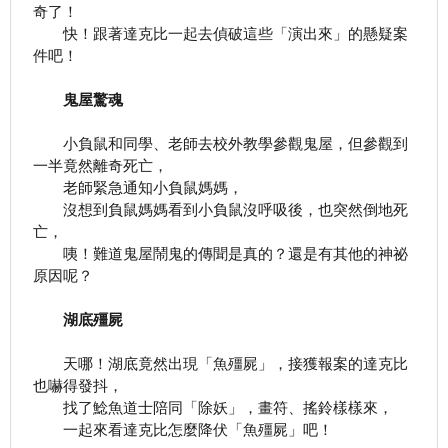
奇了！
快！跟著達克比一起去偵破這些「演出來」的懸疑案
件吧！
鬼屋驚魂
小負鼠和同學、老師去校外教學參觀鬼屋，但參觀到
一半竟然離奇死亡，
老師緊急通知小負鼠媽媽，
沒想到負鼠媽媽看到小負鼠沒呼吸後，也突然倒地死
亡，
咦！難道鬼屋鬧鬼的傳聞是真的？還是有其他的神祕
原因呢？
湖底殭屍
天哪！湖底竟然出現「魚殭屍」，接獲報案的達克比
也嚇得發抖，
找了鯰魚道士陪同「除妖」，畫符、搖鈴樣樣來，
一起來看達克比怎麼降伏「魚殭屍」吧！