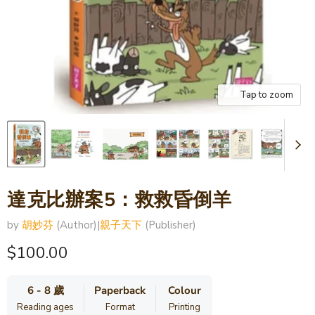
Tap to zoom
達克比辦案5：救救昏倒羊
by
胡妙芬
(Author)
|
親子天下
(Publisher)
Current price
$100.00
6 - 8 歲
Paperback
Colour
Reading ages
Format
Printing