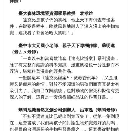
保證！
臺大森林環境暨資源學系教授 袁孝維
「達克比是孩子們的英雄，他上天下海偵查奇怪案
件，在辦案過程中，幽默風趣地融入了深入淺出的生物知
識，連我看了都會哈哈大笑呢！」
臺中市大元國小老師、親子天下專欄作家、蘇明進
（老ㄙㄨ老師）
「一直以來相當喜歡這套【達克比辦案】系列漫畫，
除了有完整而嚴謹的科學知識，漫畫風格也十分逗趣而不
浮誇，堪稱科普漫畫的經典作品。
一翻開這本《達克比辦案5：救救昏倒羊》，又是鬼
屋又是僵屍的劇情，對於不愛閱讀的男孩們而言真是太有
吸引力了。我自己在閱讀後，也對動物的假死和擬傷有更
深入的了解。這真是一套值得細細品味的科普好書。」
蝌蚪池塘自然文創公司創辦人 呂軍逸（蝌蚪老師）
「不知不覺達克比已經出到第五集了，從第一集到現
在，這套書成了我們與孩子間討論生物知識最好的共鳴，
也是目前台灣最棒的生物科普書籍之一。這套書從動物的