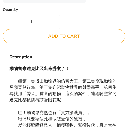
Quantity
ADD TO CART
Description
動物警察達克比又出來辦案了！
繼第一集找出動物界的仿冒大王、第二集發現動物的
另類育兒行為、第三集介紹動物世界的射擊高手、第四集
尋找用「聲音」捕食的動物，這次的案件，連經驗豐富的
達克比都被搞得頭昏眼花呢！
哇！動物界竟然也有「實力派演員」，
牠們只要靠假死和假裝受傷的絕招，
就能輕鬆躲避敵人、捕獲獵物、繁衍後代，真是太神