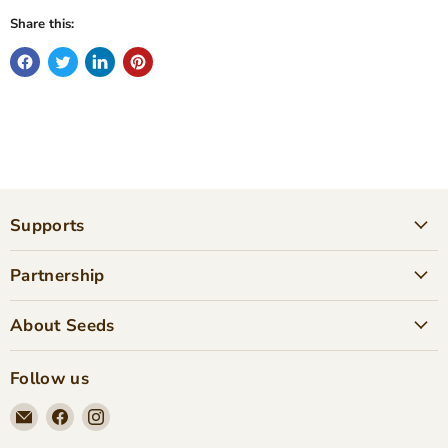
Share this:
Supports
Partnership
About Seeds
Follow us
Email
Find
Find
Seeds
us
us