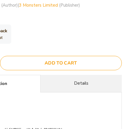
(Author)
|
3 Monsters Limited
(Publisher)
back
at
ADD TO CART
Details
tion