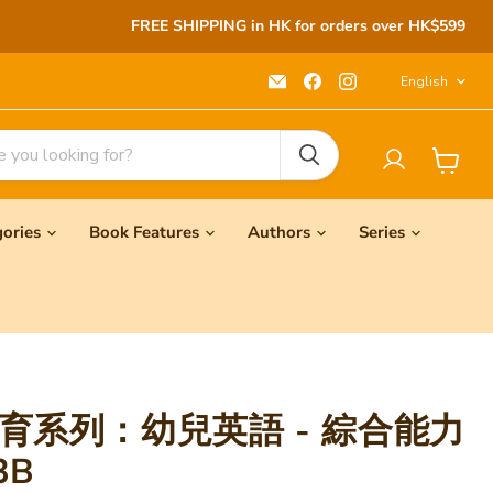
FREE SHIPPING in HK for orders over HK$599
Langu
Email
Find
Find
English
Seeds
us
us
Children's
on
on
Bookstore
Facebook
Instagram
View
cart
gories
Book Features
Authors
Series
育系列：幼兒英語 - 綜合能力
3B