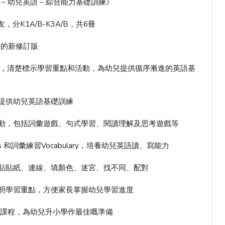
– 幼兒英語 – 綜合能力基礎訓練》
，分K1A/B-K3A/B，共6冊
》的新修訂版
排，清楚標示學習重點和活動，為幼兒提供循序漸進的英語基
提供幼兒英語基礎訓練
動，包括詞彙遊戲、句式學習、閱讀理解及思考遊戲等
cs 和詞彙練習Vocabulary，培養幼兒英語讀、寫能力
貼貼紙、連線、填顏色、迷宮、找不同、配對
明學習重點，方便家長掌握幼兒學習進度
一課程，為幼兒升小學作最佳嘅準備