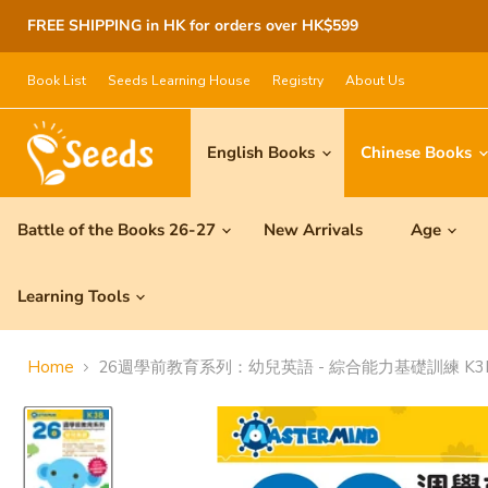
FREE SHIPPING in HK for orders over HK$599
Book List
Seeds Learning House
Registry
About Us
English Books
Chinese Books
Battle of the Books 26-27
New Arrivals
Age
Learning Tools
Home
26週學前教育系列：幼兒英語 - 綜合能力基礎訓練 K3