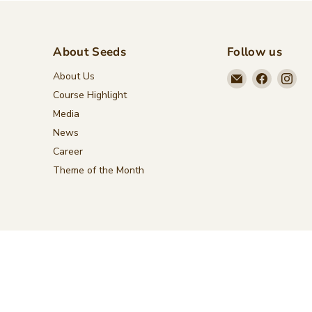
About Seeds
Follow us
Email
Find
Fin
About Us
Seeds
us
us
Course Highlight
Children's
on
on
Media
Bookstore
Faceboo
Ins
News
Career
Theme of the Month