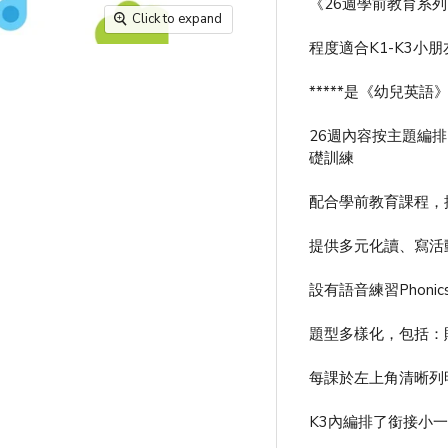
《26週學前教育系列 
Click to expand
程度適合K1-K3小朋友
*****是《幼兒英語
26週內容按主題編
礎訓練
配合學前教育課程，
提供多元化讀、寫活
設有語音練習Phoni
題型多樣化，包括：
每課於左上角清晰列
K3內編排了銜接小