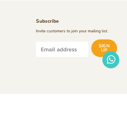
Subscribe
d
Invite customers to join your mailing list.
SIGN
k
tagram
UP