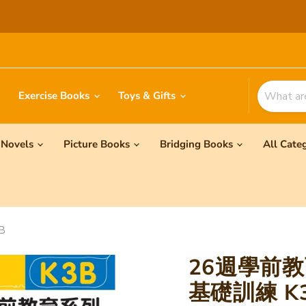
Exercise Books
Toys & Gifts
Novels
Picture Books
Bridging Books
All Cate
B
26週學前教
基礎訓練 K