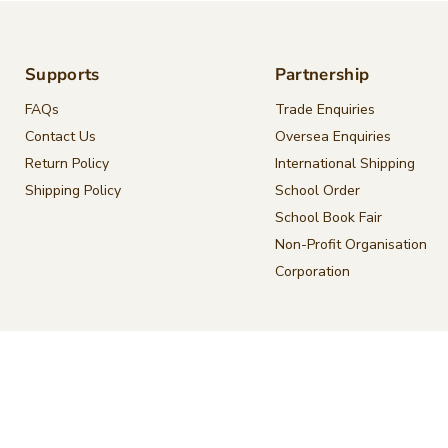
Supports
Partnership
FAQs
Trade Enquiries
Contact Us
Oversea Enquiries
Return Policy
International Shipping
Shipping Policy
School Order
School Book Fair
Non-Profit Organisation
Corporation
Privacy Policy
Terms of Service
Copyright © 2026 Seeds Children's Bookstore.