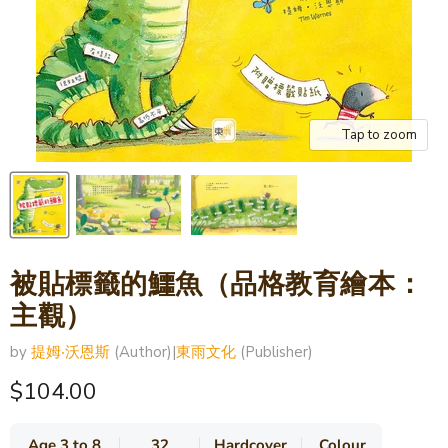
Tap to zoom
被貼標籤的鱷魚（品格教育繪本：
主觀）
by
提姆‧沃恩斯
(Author)
|
東雨文化
(Publisher)
Current price
$104.00
Age 3 to 8
32
Hardcover
Colour