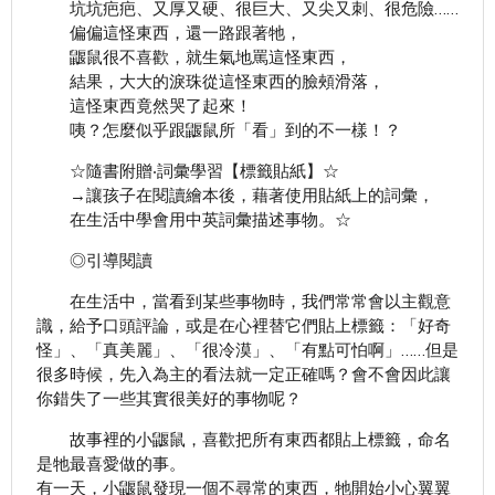
坑坑疤疤、又厚又硬、很巨大、又尖又刺、很危險……
偏偏這怪東西，還一路跟著牠，
鼴鼠很不喜歡，就生氣地罵這怪東西，
結果，大大的淚珠從這怪東西的臉頰滑落，
這怪東西竟然哭了起來！
咦？怎麼似乎跟鼴鼠所「看」到的不一樣！？
☆隨書附贈‧詞彙學習【標籤貼紙】☆
→讓孩子在閱讀繪本後，藉著使用貼紙上的詞彙，
在生活中學會用中英詞彙描述事物。☆
◎引導閱讀
在生活中，當看到某些事物時，我們常常會以主觀意
識，給予口頭評論，或是在心裡替它們貼上標籤：「好奇
怪」、「真美麗」、「很冷漠」、「有點可怕啊」……但是
很多時候，先入為主的看法就一定正確嗎？會不會因此讓
你錯失了一些其實很美好的事物呢？
故事裡的小鼴鼠，喜歡把所有東西都貼上標籤，命名
是牠最喜愛做的事。
有一天，小鼴鼠發現一個不尋常的東西，牠開始小心翼翼