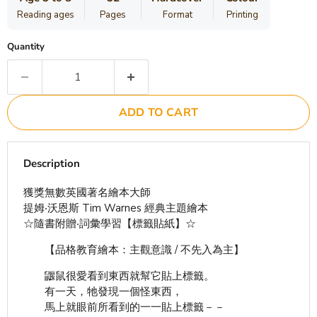
Reading ages
Pages
Format
Printing
Quantity
ADD TO CART
Description
獲獎無數英國著名繪本大師
提姆‧沃恩斯 Tim Warnes 經典主題繪本
☆隨書附贈‧詞彙學習【標籤貼紙】☆
【品格教育繪本：主觀意識 / 不先入為主】
鼴鼠很愛看到東西就幫它貼上標籤。
有一天，牠發現一個怪東西，
馬上就眼前所看到的一一貼上標籤－－