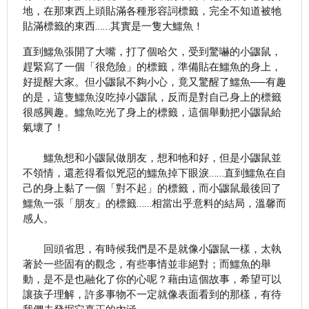
地，在那東西上頭貼滿各種形容詞標籤，完全不知道被牠
貼滿標籤的東西……其實是一隻大鱷魚！
直到鱷魚張開了大嘴，打了個哈欠，受到驚嚇的小鼴鼠，
趕緊寫了一個「很危險」的標籤，準備貼在鱷魚的身上，
好提醒大家。但小鼴鼠不夠小心，竟又驚醒了鱷魚──有趣
的是，這隻鱷魚沒吃掉小鼴鼠，反而是對自己身上的標籤
很感興趣。鱷魚吃光了身上的標籤，這個舉動把小鼴鼠給
氣壞了！
鱷魚想和小鼴鼠做朋友，想和牠和好，但是小鼴鼠並
不領情，還惹得看似兇惡的鱷魚掉下眼淚……直到鱷魚在自
己的身上黏了一個「對不起」的標籤，而小鼴鼠最後回了
鱷魚一張「朋友」的標籤……相當出乎意料的結局，溫馨而
感人。
回頭省思，有時候我們是不是就像小鼴鼠一樣，太執
著於一些固有的觀念，有些事情並非絕對；而鱷魚的舉
動，是不是也融化了你的心呢？藉由這個故事，希望可以
讓孩子理解，許多事物不一定就像表面看到的那樣，有待