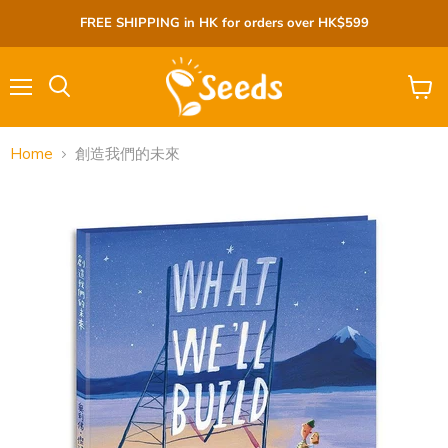
FREE SHIPPING in HK for orders over HK$599
Menu
View
cart
Home
創造我們的未來