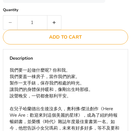
Quantity
ADD TO CART
Description
我們要一起做什麼呢? 你和我。
我們要蓋一棟房子，當作我們的家。
製作一支手錶，保存我們相處的時光。
讓我們的身體保持暖和，像剛出生時那樣。
說聲晚安，一切都會順利平安。
在兒子哈蘭德出生後沒多久，奧利佛‧傑法創作《Here
We Are：歡迎來到這個美麗的星球》，成為了紐約時報
暢銷書，並榮獲《時代》雜誌年度最佳童書第一名。如
今，他想告訴小女兒瑪莉，未來有好多好多，等不及要和