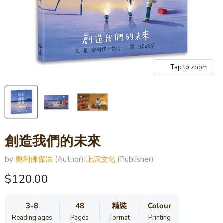
Tap to zoom
創造我們的未來
by
奧利佛傑法
(Author)
|
上誼文化
(Publisher)
Current price
$120.00
3-8
48
精裝
Colour
Reading ages
Pages
Format
Printing