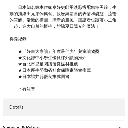
日本知名繪本作家秦好史郎用淡彩搭配鉛筆黑線，生
動的描繪出兄弟倆興奮、疲憊與驚喜的表情和姿態，流暢
的筆觸、活潑的構圖、清新的畫風，讓讀者也跟著小主角
一起走進大自然的懷抱，體驗夏日陽光的魔法！
得獎紀錄
★「好書大家讀」年度最佳少年兒童讀物獎
★文化部中小學生優良課外讀物推介
★台北市兒童閱讀優良媒材推薦
★日本厚生勞動省社會保障審議會推薦
★日本福井縣優良推薦圖書
＊有注音
Details
Shipping & Return