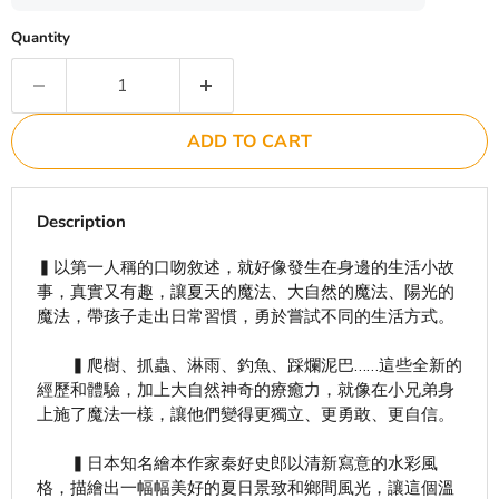
Quantity
ADD TO CART
Description
▍以第一人稱的口吻敘述，就好像發生在身邊的生活小故
事，真實又有趣，讓夏天的魔法、大自然的魔法、陽光的
魔法，帶孩子走出日常習慣，勇於嘗試不同的生活方式。
▍爬樹、抓蟲、淋雨、釣魚、踩爛泥巴……這些全新的
經歷和體驗，加上大自然神奇的療癒力，就像在小兄弟身
上施了魔法一樣，讓他們變得更獨立、更勇敢、更自信。
▍日本知名繪本作家秦好史郎以清新寫意的水彩風
格，描繪出一幅幅美好的夏日景致和鄉間風光，讓這個溫