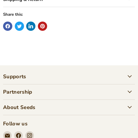
Share this:
Supports
Partnership
About Seeds
Follow us
Email
Find
Find