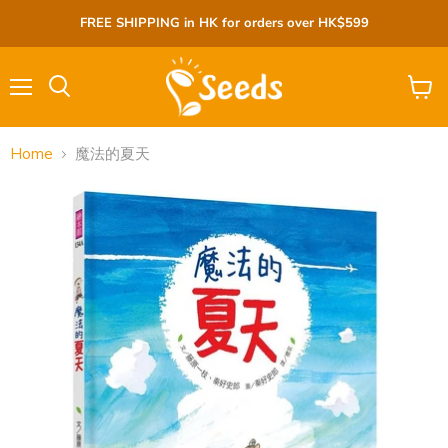
FREE SHIPPING in HK for orders over HK$599
Menu
View
cart
Home
魔法的夏天