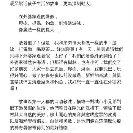
暖又貼近孩子生活的故事，更為深刻動人。
在外婆家過的暑假，
爬樹、抓蟲、釣魚、到海邊游泳，
像魔法一樣的夏天……
放暑徦了！但是，我和弟弟每天都做一樣的事：游
泳、打電動、喝麥茶……好無聊喔！有一天，舅舅邀請我們
到鄉下外婆家過暑假，太好了！我們的暑假終於開始了！
外婆家雖然在海邊，但那裡有樹林，也有小河，我們交了
好多朋友，大家一起去抓蟲、爬樹、淋雨、踩爛泥巴，玩
得好開心，做了好多好多以前沒做過、新鮮的嘗試！舅舅
還帶我們去海邊游泳和釣魚，我好想一直一直住在外婆家
喔！
故事以第一人稱的口吻敘述，描繪一對城市小兄弟到
鄉下過暑假的生活，他們整日在陽光的洗禮下，體驗了鄉
村與大自然的美好，臉上開心的笑容與愈晒愈黑的皮膚，
以及漸漸變得獨立、自信和勇敢，是他們倆在這個魔法般
的神奇暑假裡得到的最好禮物……