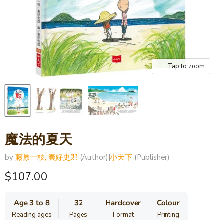
Tap to zoom
魔法的夏天
by
藤原一枝, 秦好史郎
(Author)
|
小天下
(Publisher)
Current price
$107.00
Age 3 to 8
32
Hardcover
Colour
Reading ages
Pages
Format
Printing