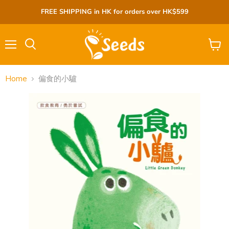
FREE SHIPPING in HK for orders over HK$599
Menu
View
cart
Home
偏食的小驢