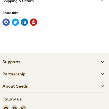
Shipping & Return
Share this:
Supports
Partnership
About Seeds
Follow us
Email
Find
Find