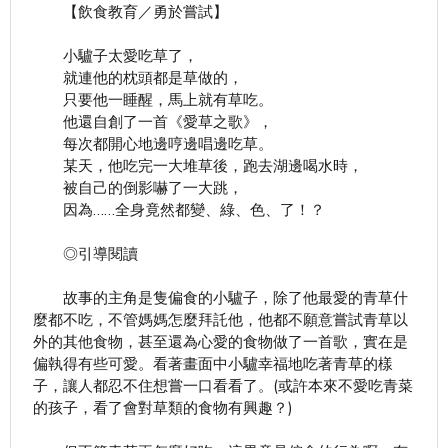
【飲食教育／勇於嘗試】
小驢子太愛吃草了，
就連他的枕頭都是草做的，
只要他一睡醒，馬上就有草吃。
他還自創了一首《愛草之歌》，
每次都開心地邊哼邊唱邊吃草。
某天，他吃完一大堆草後，跑去湖邊喝水時，
被自己的倒影嚇了一大跳，
因為……全身竟然都變、綠、色、了！？
◎引導閱讀
故事的主角是隻偏食的小驢子，除了他最愛的青草什
麼都不吃，不管媽媽怎麼拜託他，他都不願意嘗試青草以
外的其他食物，甚至還為心愛的食物做了一首歌，實在是
偏執得有些可愛。看著畫面中小驢幸福地吃著青草的樣
子，讓人都忍不住想嘗一口看看了。(或許本來不愛吃青菜
的孩子，看了會對草類的食物有興趣？)