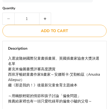
Quantity
ADD TO CART
Description
入選波隆納國際兒童書插畫展、英國插畫家協會大獎決選
名單
麥克米倫圖書獎評審高度讚賞
西班牙暢銷童書作家&畫家～安娜斯卡‧艾勒帕茲（Anuska
Allepuz）
繼《那是我的！》後最新兒童食育主題繪本
～用幽默輕鬆的情節和孩子討論「偏食問題」
推薦給家裡也有一頭只愛吃綠草的偏食小驢的父母～