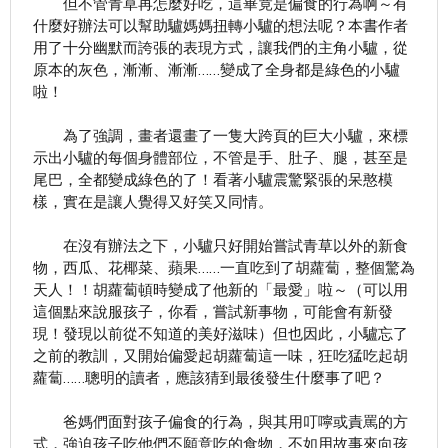
但不管青草再怎麼好吃，這畢竟是偏食的行為啊～有
什麼好辦法可以幫助驢媽媽扭轉小驢的想法呢？本書作者
用了十分幽默而誇張的表現方式，讓我們的主角小驢，從
原本的灰色，漸漸、漸漸……變成了全身都是綠色的小驢
啦！
為了強調，畫者還畫了一隻大跨頁的巨大小驢，來標
示出小驢的每個身體部位，不管是手、肚子、腿，甚至是
尾巴，全都變成綠色的了！看著小驢震驚緊張的呆憨模
樣，實在是讓人覺得又好笑又同情。
在沒有辦法之下，小驢只好開始嘗試青草以外的新食
物，西瓜、花椰菜、蘋果……一直吃到了胡蘿蔔，整個驚為
天人！！胡蘿蔔頓時變成了他新的「最愛」啦～（可以用
這個點來說服孩子，你看，嘗試新事物，可能會有新發
現！發現以前從不知道的美好滋味）但也因此，小驢忘了
之前的教訓，又開始偏愛起胡蘿蔔這一味，狂吃猛吃起胡
蘿蔔……聰明的讀者，應該猜到最後發生什麼事了吧？
爸媽們面對孩子偏食的行為，與其用叮嚀或責罵的方
式，強迫孩子吃他們不願意吃的食物，不如用故事來向孩