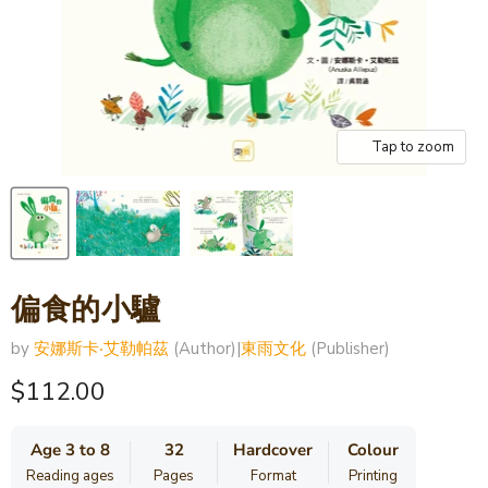
Tap to zoom
偏食的小驢
by
安娜斯卡‧艾勒帕茲
(Author)
|
東雨文化
(Publisher)
Current price
$112.00
Age 3 to 8
32
Hardcover
Colour
Reading ages
Pages
Format
Printing