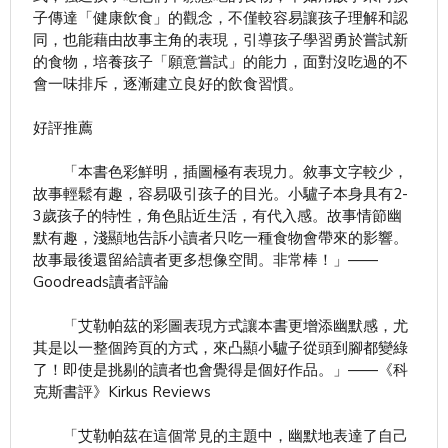
子傳達「健康飲食」的觀念，不僅較容易讓孩子理解和認
同，也能藉由故事主角的表現，引導孩子學習勇於嘗試新
的食物，培養孩子「願意嘗試」的能力，面對沒吃過的不
會一味排斥，逐漸建立良好的飲食習慣。
好評推薦
「本書色彩鮮明，插圖極有表現力。敘事文字較少，
故事輕鬆有趣，容易吸引孩子的目光。小驢子本身具有2-
3歲孩子的特性，角色貼近生活，有代入感。故事情節幽
默有趣，淺顯地告訴小讀者只吃一種食物會帶來的影響。
故事最後還留給讀者更多想像空間。非常棒！」——
Goodreads讀者評論
「艾勒帕茲的彩圖表現方式讓本書更增添幽默感，尤
其是以一整個跨頁的方式，來凸顯小驢子從頭到腳都變綠
了！即使是挑剔的讀者也會覺得是個好作品。」——《科
克斯書評》Kirkus Reviews
「艾勒帕茲在這個常見的主題中，幽默地表達了自己