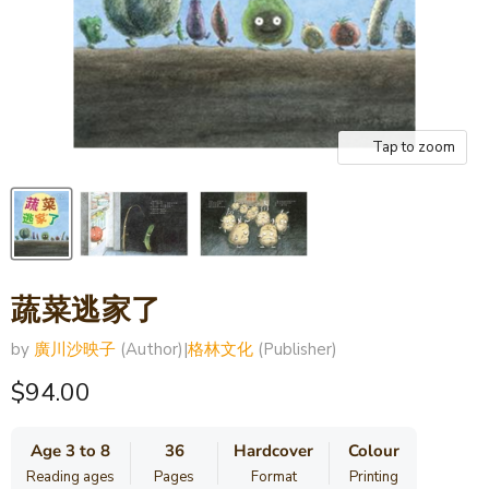
Tap to zoom
蔬菜逃家了
by
廣川沙映子
(Author)
|
格林文化
(Publisher)
Current price
$94.00
Age 3 to 8
36
Hardcover
Colour
Reading ages
Pages
Format
Printing