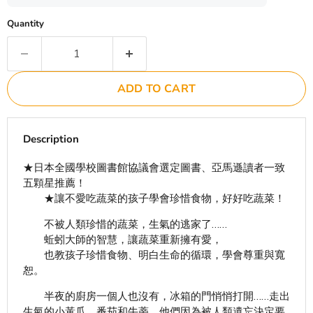
Quantity
ADD TO CART
Description
★日本全國學校圖書館協議會選定圖書、亞馬遜讀者一致
五顆星推薦！
★讓不愛吃蔬菜的孩子學會珍惜食物，好好吃蔬菜！
不被人類珍惜的蔬菜，生氣的逃家了……
蚯蚓大師的智慧，讓蔬菜重新擁有愛，
也教孩子珍惜食物、明白生命的循環，學會尊重與寬
恕。
半夜的廚房一個人也沒有，冰箱的門悄悄打開……走出
生氣的小黃瓜、番茄和牛蒡，他們因為被人類遺忘決定要