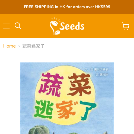
FREE SHIPPING in HK for orders over HK$599
Menu
View
cart
Home
蔬菜逃家了