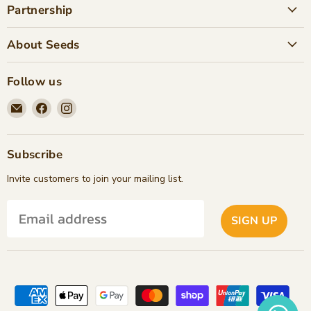
Partnership
About Seeds
Follow us
Email
Find
Find
Seeds
us
us
Children's
on
on
Bookstore
Facebook
Instagram
Subscribe
Invite customers to join your mailing list.
SIGN UP