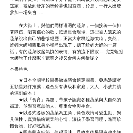
逃家，被放到發芽的馬鈴薯也很哀怨，於是，一行人出發
參加一場集會……
在大街上，與他們同樣遭遇的蔬菜，一個接著一個排
著隊伍、唱著傷心的歌，抵達集會現場。這些被人遺忘的
蔬菜說出自己的悲慘經歷，正當大家群起激憤時，突然，
蚯蚓大師和西瓜蟲小和尚出現了，聽了蚯蚓大師的一席
話，有的蔬菜收起氣憤的表情、有的流下眼淚……究竟蚯蚓
大師說了什麼呢？蔬菜之後又會何去何從呢？
本書特色
★日本全國學校圖書館協議會選定圖書、亞馬遜讀者
五顆星好評推薦，適合所有班級和家庭，大人、小孩共讀
的深刻繪本！
★以「食育」為題，帶孩子認識各種蔬菜與大自然的
循環。並學習寬恕他人、尊重食物與生命。
★以各式各樣的蔬菜為主角，角色表情可愛生動、獨
具個性，真實描繪蔬菜的心情，讓孩子學習同理，進而珍
惜食物、好好吃蔬菜。
★圖畫藏有細節，值得玩味，且故事後另附有趣小知