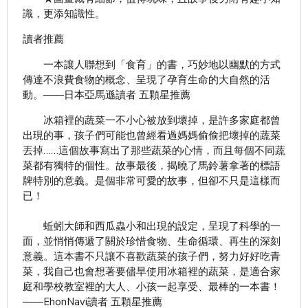
識，更添知識性。
讀者推薦
一本讓人聯想到「食育」的書，巧妙地以幽默的方式
傳達不浪費食物的概念、呈現了孕育生命的大自然的活
動。——日本亞馬遜讀者 五顆星推薦
冰箱裡的蔬菜一不小心被放到壞掉，是許多家庭都曾
出現的事，孩子們可能也曾經看過媽媽偷偷把壞掉的蔬菜
丟掉……這個故事寫出了那些蔬菜的心情，而且每個不同蔬
菜都有獨特的個性。故事最後，揭曉了馬鈴薯拿著的標語
牌特別的意義。是個非常可愛的故事，但卻不只是這樣而
已！
蚯蚓大師和西瓜蟲小和出現的設定，呈現了科學的一
面，並悄悄傳遞了關於珍惜食物、生命循環、再生的深刻
意義。這本書不只讓不喜歡蔬菜的孩子們，努力好好吃青
菜，我自己也會想著要儘早使用冰箱裡的蔬菜，是適合家
庭和學校教室裡的大人、小孩一起享受、最棒的一本書！
——EhonNavi讀者 五顆星推薦